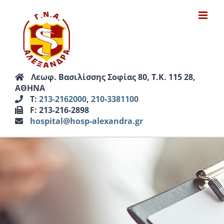
Μετάβαση
στο
περιεχόμενο
Λεωφ. Βασιλίσσης Σοφίας 80, Τ.Κ. 115 28,
ΑΘΗΝΑ
Τ:
213-2162000
,
210-3381100
F: 213-216-2898
hospital@hosp-alexandra.gr