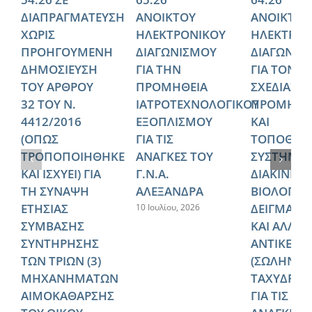
ΔΙΑΠΡΑΓΜΑΤΕΥΣΗ
ΑΝΟΙΚΤΟΥ
ΑΝΟΙΚΤΟΥ
ΧΩΡΙΣ
ΗΛΕΚΤΡΟΝΙΚΟΥ
ΗΛΕΚΤΡΟΝ
ΠΡΟΗΓΟΥΜΕΝΗ
ΔΙΑΓΩΝΙΣΜΟΥ
ΔΙΑΓΩΝΙΣ
ΔΗΜΟΣΙΕΥΣΗ
ΓΙΑ ΤΗΝ
ΓΙΑ ΤΟΝ
ΤΟΥ ΑΡΘΡΟΥ
ΠΡΟΜΗΘΕΙΑ
ΣΧΕΔΙΑΣΜ
32 ΤΟΥ Ν.
ΙΑΤΡΟΤΕΧΝΟΛΟΓΙΚΟΥ
ΠΡΟΜΗΘΕ
4412/2016
ΕΞΟΠΛΙΣΜΟΥ
ΚΑΙ
(ΟΠΩΣ
ΓΙΑ ΤΙΣ
ΤΟΠΟΘΕΤ
ΤΡΟΠΟΠΟΙΗΘΗΚΕ
ΑΝΑΓΚΕΣ ΤΟΥ
ΣΥΣΤΗΜΑ
ΚΑΙ ΙΣΧΥΕΙ) ΓΙΑ
Γ.Ν.Α.
ΔΙΑΚΙΝΗΣ
ΤΗ ΣΥΝΑΨΗ
ΑΛΕΞΑΝΔΡΑ
ΒΙΟΛΟΓΙΚ
ΕΤΗΣΙΑΣ
ΔΕΙΓΜΑΤΩ
10 Ιουλίου, 2026
ΣΥΜΒΑΣΗΣ
ΚΑΙ ΑΛΛΩ
ΣΥΝΤΗΡΗΣΗΣ
ΑΝΤΙΚΕΙΜ
ΤΩΝ ΤΡΙΩΝ (3)
(ΣΩΛΗΝΩ
ΜΗΧΑΝΗΜΑΤΩΝ
ΤΑΧΥΔΡΟΜ
ΑΙΜΟΚΑΘΑΡΣΗΣ
ΓΙΑ ΤΙΣ