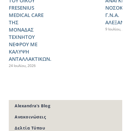
ΤΟΥ ΟΙΚΟΥ
ΑΝΑΓΚΕΣ 
FRESENIUS
ΝΟΣΟΚΟΜ
MEDICAL CARE
Γ.Ν.Α.
ΤΗΣ
ΑΛΕΞΑΝΔΡ
ΜΟΝΑΔΑΣ
9 Ιουλίου, 2026
ΤΕΧΝΗΤΟΥ
ΝΕΦΡΟΥ ΜΕ
ΚΑΛΥΨΗ
ΑΝΤΑΛΛΑΚΤΙΚΩΝ.
24 Ιουλίου, 2026
Alexandra’s Blog
Ανακοινώσεις
Δελτία Τύπου