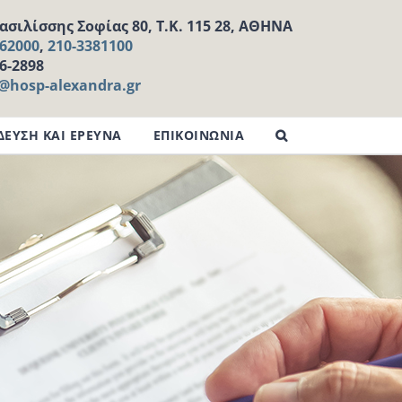
σιλίσσης Σοφίας 80, Τ.Κ. 115 28, ΑΘΗΝΑ
162000
,
210-3381100
16-2898
l@hosp-alexandra.gr
ΔΕΥΣΗ ΚΑΙ ΕΡΕΥΝΑ
ΕΠΙΚΟΙΝΩΝΙΑ