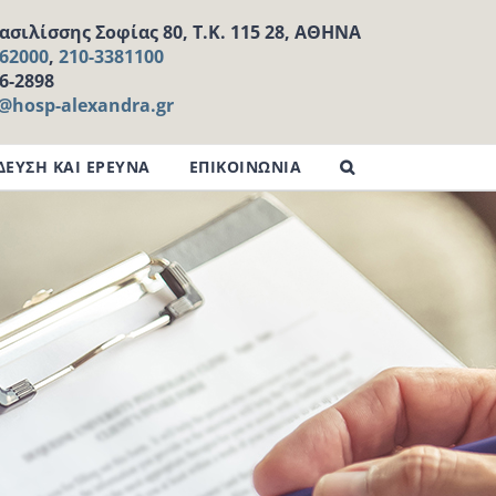
σιλίσσης Σοφίας 80, Τ.Κ. 115 28, ΑΘΗΝΑ
162000
,
210-3381100
16-2898
l@hosp-alexandra.gr
ΔΕΥΣΗ ΚΑΙ ΕΡΕΥΝΑ
ΕΠΙΚΟΙΝΩΝΙΑ