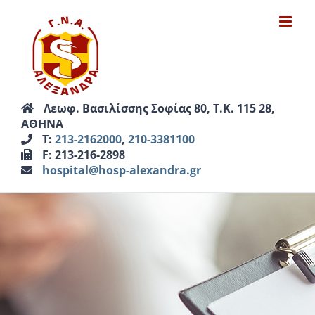
Μετάβαση
στο
περιεχόμενο
Λεωφ. Βασιλίσσης Σοφίας 80, Τ.Κ. 115 28,
ΑΘΗΝΑ
Τ:
213-2162000
,
210-3381100
F: 213-216-2898
hospital@hosp-alexandra.gr