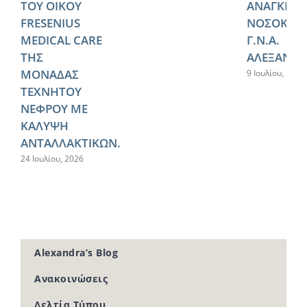
ΤΟΥ ΟΙΚΟΥ
ΑΝΑΓΚΕΣ 
FRESENIUS
ΝΟΣΟΚΟΜ
MEDICAL CARE
Γ.Ν.Α.
ΤΗΣ
ΑΛΕΞΑΝΔΡ
ΜΟΝΑΔΑΣ
9 Ιουλίου, 2026
ΤΕΧΝΗΤΟΥ
ΝΕΦΡΟΥ ΜΕ
ΚΑΛΥΨΗ
ΑΝΤΑΛΛΑΚΤΙΚΩΝ.
24 Ιουλίου, 2026
Alexandra’s Blog
Ανακοινώσεις
Δελτία Τύπου