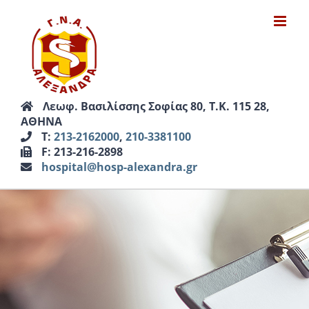
Μετάβαση
στο
περιεχόμενο
Λεωφ. Βασιλίσσης Σοφίας 80, Τ.Κ. 115 28,
ΑΘΗΝΑ
Τ:
213-2162000
,
210-3381100
F: 213-216-2898
hospital@hosp-alexandra.gr