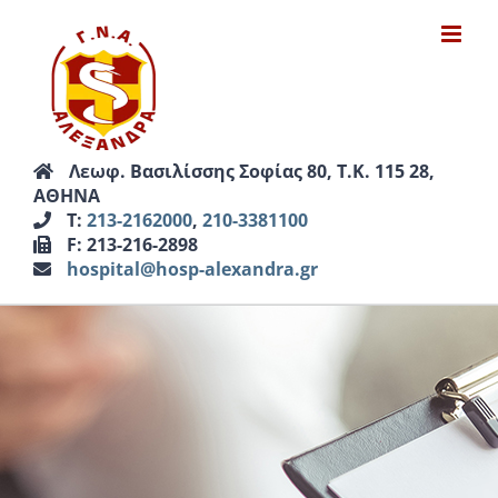
Μετάβαση
στο
περιεχόμενο
Λεωφ. Βασιλίσσης Σοφίας 80, Τ.Κ. 115 28,
ΑΘΗΝΑ
Τ:
213-2162000
,
210-3381100
F: 213-216-2898
hospital@hosp-alexandra.gr