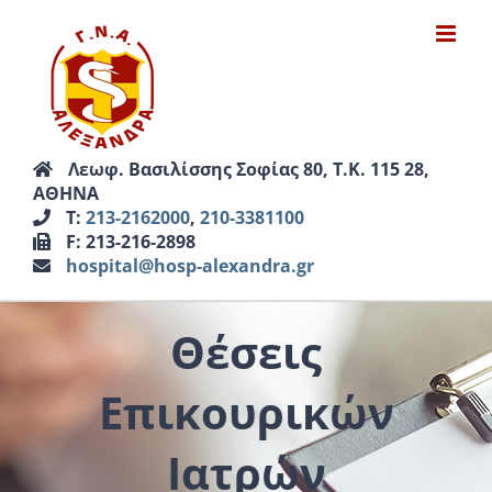
Μετάβαση
στο
περιεχόμενο
Λεωφ. Βασιλίσσης Σοφίας 80, Τ.Κ. 115 28,
ΑΘΗΝΑ
Τ:
213-2162000
,
210-3381100
F: 213-216-2898
hospital@hosp-alexandra.gr
Θέσεις
Επικουρικών
Ιατρών